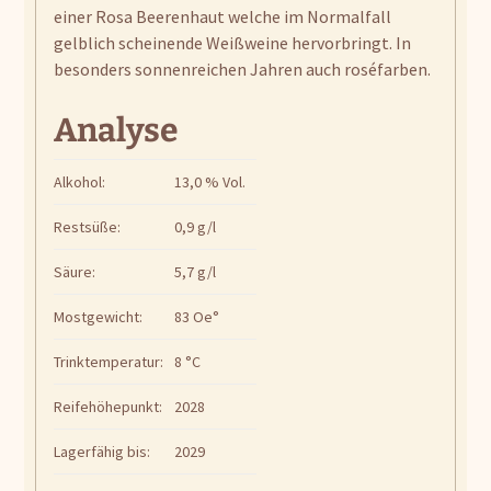
einer Rosa Beerenhaut welche im Normalfall
gelblich scheinende Weißweine hervorbringt. In
besonders sonnenreichen Jahren auch roséfarben.
Analyse
Alkohol:
13,0 % Vol.
Restsüße:
0,9 g/l
Säure:
5,7 g/l
Mostgewicht:
83 Oe°
Trinktemperatur:
8 °C
Reifehöhepunkt:
2028
Lagerfähig bis:
2029