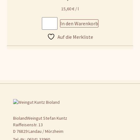
15,60
€
/
l
In den Warenkorb
Auf die Merkliste
BiolandWeingut Stefan Kuntz
Raiffeisenstr. 13
D 76829 Landau / Mörzheim
Tel.-Nr.: 06341 33960