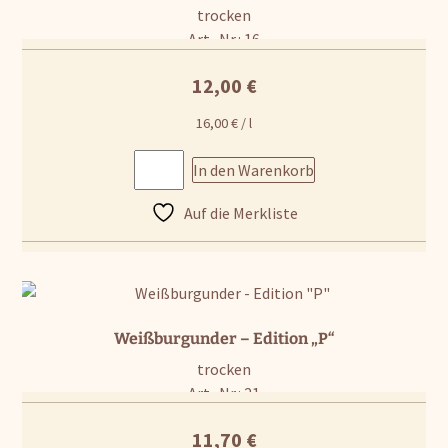
trocken
Art.-Nr.: 16
12,00
€
16,00
€
/
l
In den Warenkorb
Auf die Merkliste
Weißburgunder – Edition „P“
trocken
Art.-Nr.: 21
11,70
€