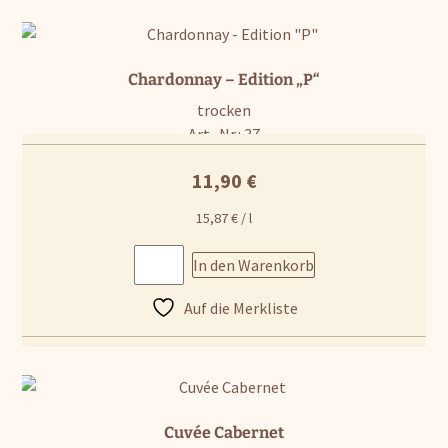
Chardonnay – Edition „P“
trocken
Art.-Nr.: 37
11,90
€
15,87
€
/
l
In den Warenkorb
Auf die Merkliste
Cuvée Cabernet