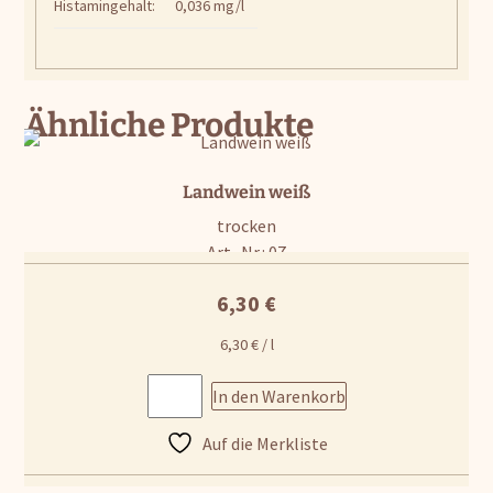
Histamingehalt:
0,036 mg/l
Ähnliche Produkte
Landwein weiß
trocken
Art.-Nr.: 07
6,30
€
6,30
€
/
l
In den Warenkorb
Auf die Merkliste