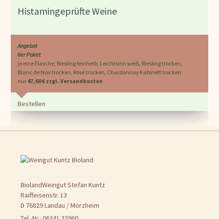
Histamingeprüfte Weine
Angebot
6er Paket
je eine Flasche, Riesling feinherb, Leichtsinn weiß, Riesling trocken,
Blanc de Noir trocken, Rosé trocken, Chardonnay Kabinett trocken
nur
47,60 € zzgl. Versandkosten
Bestellen
BiolandWeingut Stefan Kuntz
Raiffeisenstr. 13
D 76829 Landau / Mörzheim
Tel.-Nr.: 06341 33960