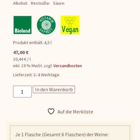
Alkohol:
Restsüße:
Säure:
Produkt enthält: 4,5
l
47,00
€
10,44
€
/
l
inkl. 19 % MwSt.
zzgl.
Versandkosten
Lieferzeit:
2–4 Werktage
-
In den Warenkorb
Sortiment
-
Lieblich
Auf die Merkliste
Menge
Je 1 Flasche (Gesamt 6 Flaschen) der Weine: