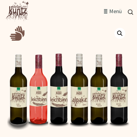
Such
Menü
nach