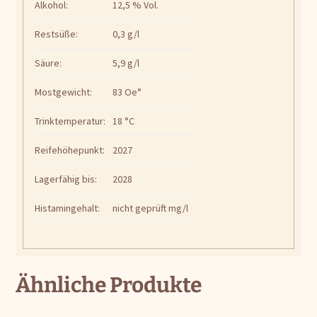
Alkohol:
12,5 % Vol.
Restsüße:
0,3 g/l
Säure:
5,9 g/l
Mostgewicht:
83 Oe°
Trinktemperatur:
18 °C
Reifehöhepunkt:
2027
Lagerfähig bis:
2028
Histamingehalt:
nicht geprüft mg/l
Ähnliche Produkte