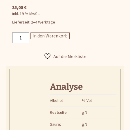
35,00
€
inkl. 19 % MwSt.
Lieferzeit:
2–4 Werktage
Weinprobe
In den Warenkorb
&
Glühwein
auf
Auf die Merkliste
der
Alpakaweide
Samstag
01.
Analyse
November
2025
Alkohol:
% Vol.
-
16
Restsüße:
g/l
Uhr
Säure:
g/l
Menge