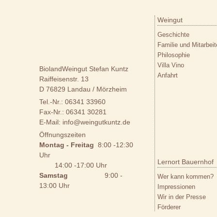
Weingut
Zum Inhalt springe
Geschichte
Familie und Mitarbeit
Philosophie
Villa Vino
BiolandWeingut Stefan Kuntz
Anfahrt
Raiffeisenstr. 13
D 76829 Landau / Mörzheim
Tel.-Nr.: 06341 33960
Fax-Nr.: 06341 30281
E-Mail:
info@weingutkuntz.de
Öffnungszeiten
Montag - Freitag
8:00 -12:30
Uhr
Lernort Bauernhof
14:00 -17:00 Uhr
Samstag
9:00 -
Wer kann kommen?
13:00 Uhr
Impressionen
Wir in der Presse
Förderer