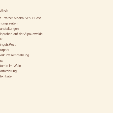
fothek
s Pfälzer Alpaka Schur Fest
nungszeiten
anstaltungen
nproben auf der Alpakaweide
lz
ingutsPost
urpark
terkunftsempfehlung
gan
stamin im Wein
arförderung
tikfikate