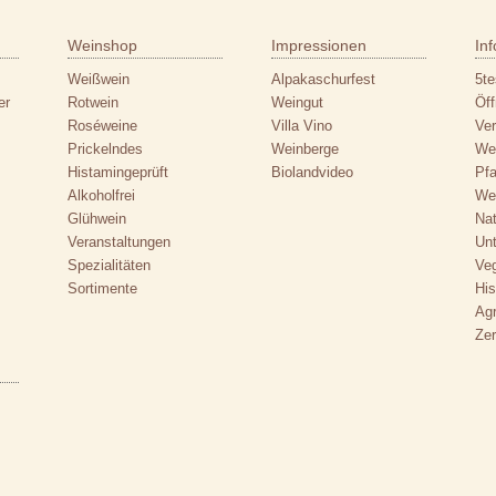
Weinshop
Impressionen
In
n
Weißwein
Alpakaschurfest
5te
er
Rotwein
Weingut
Öff
Roséweine
Villa Vino
Ver
Prickelndes
Weinberge
Wei
Histamingeprüft
Biolandvideo
Pfa
Alkoholfrei
We
Glühwein
Nat
Veranstaltungen
Un
Spezialitäten
Ve
Sortimente
Hi
Agr
Zer