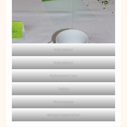
Bryllupsbord
Bryllupsbord
Bryllupsmenu kort
Bryllup
Vinsmagning
Vintage præsentation