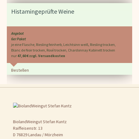
Histamingeprüfte Weine
Angebot
6er Paket
je eine Flasche, Riesling feinherb, Leichtsinn weiß, Riesling trocken,
Blanc de Noir trocken, Rosé trocken, Chardonnay Kabinett trocken
nur
47,60 € zzgl. Versandkosten
Bestellen
BiolandWeingut Stefan Kuntz
Raiffeisenstr. 13
D 76829 Landau / Mörzheim