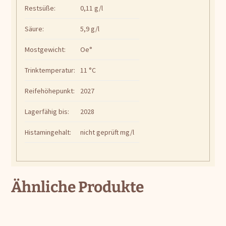
Restsüße:
0,11 g/l
Säure:
5,9 g/l
Mostgewicht:
Oe°
Trinktemperatur:
11 °C
Reifehöhepunkt:
2027
Lagerfähig bis:
2028
Histamingehalt:
nicht geprüft mg/l
Ähnliche Produkte