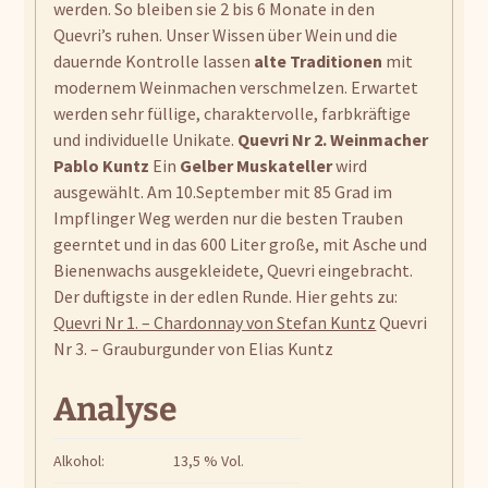
werden. So bleiben sie 2 bis 6 Monate in den
Quevri’s ruhen. Unser Wissen über Wein und die
dauernde Kontrolle lassen
alte Traditionen
mit
modernem Weinmachen verschmelzen. Erwartet
werden sehr füllige, charaktervolle, farbkräftige
und individuelle Unikate.
Quevri Nr 2.
Weinmacher
Pablo Kuntz
Ein
Gelber Muskateller
wird
ausgewählt. Am 10.September mit 85 Grad im
Impflinger Weg werden nur die besten Trauben
geerntet und in das 600 Liter große, mit Asche und
Bienenwachs ausgekleidete, Quevri eingebracht.
Der duftigste in der edlen Runde. Hier gehts zu:
Quevri Nr 1. – Chardonnay von Stefan Kuntz
Quevri
Nr 3. – Grauburgunder von Elias Kuntz
Analyse
Alkohol:
13,5 % Vol.