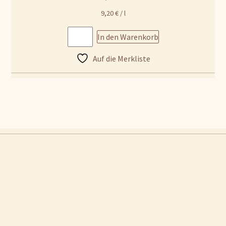
9,20
€
/
l
In den Warenkorb
Auf die Merkliste