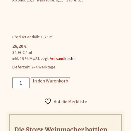
Alkohol: 13,5
Restsüße: 0,11
Säure: 5,9
Produkt enthält: 0,75
ml
26,20
€
34,93
€
/
ml
inkl. 19 % MwSt.
zzgl.
Versandkosten
Lieferzeit:
2–4 Werktage
Quevri
In den Warenkorb
No.
2
-
Auf die Merkliste
Gelber
Muskateller
Menge
Die Story: Weinmacher battlen